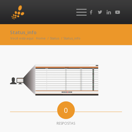
Status_info
Você está aqui:
Home
/
Status
/
Status_info
0
RESPOSTAS