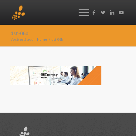
dst-06b
Você está aqui:
Home
/
dst-06b